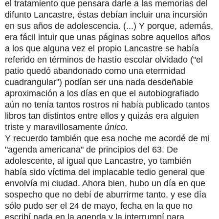
el tratamiento que pensara darle a las memorias del
difunto Lancastre, éstas debían incluir una incursión
en sus años de adolescencia. (...) Y porque, además,
era fácil intuir que unas páginas sobre aquellos años
a los que alguna vez el propio Lancastre se había
referido en términos de hastío escolar olvidado ("el
patio quedó abandonado como una eterrnidad
cuadrangular") podían ser una nada desdeñable
aproximación a los días en que el autobiografiado
aún no tenía tantos rostros ni había publicado tantos
libros tan distintos entre ellos y quizás era alguien
triste y maravillosamente
único.
Y recuerdo también que esa noche me acordé de mi
"agenda americana" de principios del 63. De
adolescente, al igual que Lancastre, yo también
había sido víctima del implacable tedio general que
envolvía mi ciudad. Ahora bien, hubo un día en que
sospecho que no debí de aburrirme tanto, y ese día
sólo pudo ser el 24 de mayo, fecha en la que no
escribí nada en la agenda y la interrumpí para